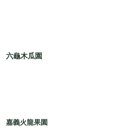
六龜木瓜園
嘉義火龍果園