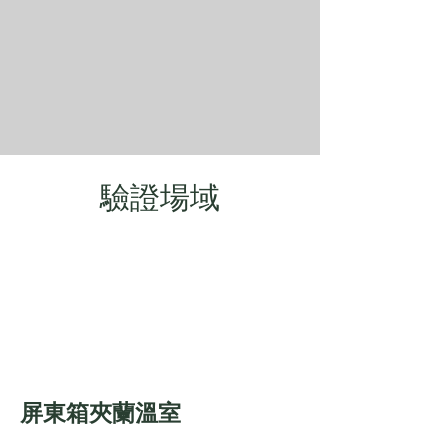
驗證場域
屏東箱夾蘭溫室